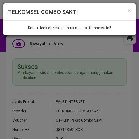
×
TELKOMSEL COMBO SAKTI
Riwayat Transaksi
Transaksi #783227
Kamu tidak diizinkan untuk melihat transaksi ini!
Riwayat
View
Sukses
Pembayaran sudah diselesaikan dengan menggunakan
saldo akun.
Jenis Produk
PAKET INTERNET
Provider
TELKOMSEL COMBO SAKTI
Voucher
Cek List Paket Combo Sakti
Nomor HP
082123501XXX