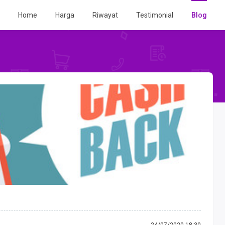
Home
Harga
Riwayat
Testimonial
Blog