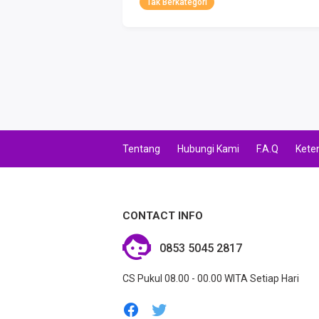
Tak Berkategori
Tentang
Hubungi Kami
F.A.Q
Kete
CONTACT INFO
0853 5045 2817
CS Pukul 08.00 - 00.00 WITA Setiap Hari