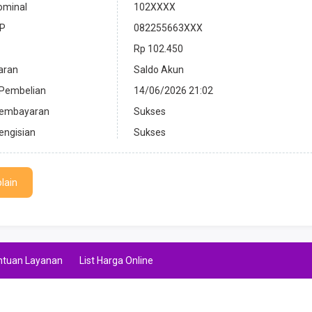
ominal
102XXXX
P
082255663XXX
Rp 102.450
aran
Saldo Akun
 Pembelian
14/06/2026 21:02
Pembayaran
Sukses
engisian
Sukses
lain
ntuan Layanan
List Harga Online