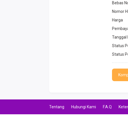
Bebas N
Nomor H
Harga
Pembay
Tanggal
Status 
Status P
Komp
Tentang
Hubungi Kami
F.A.Q
Kete