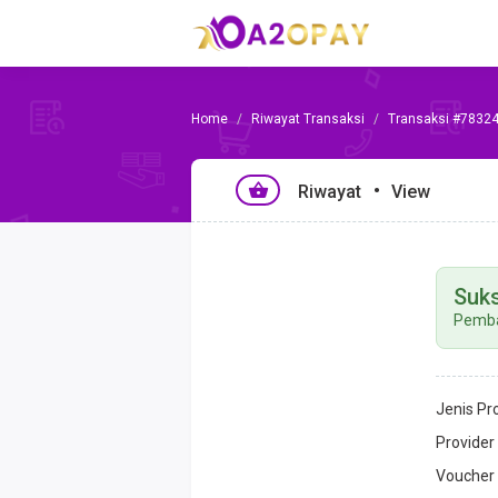
Riwayat Transaksi
Transaksi #7832
Riwayat
View
Suk
Pemba
Jenis Pr
Provider
Voucher