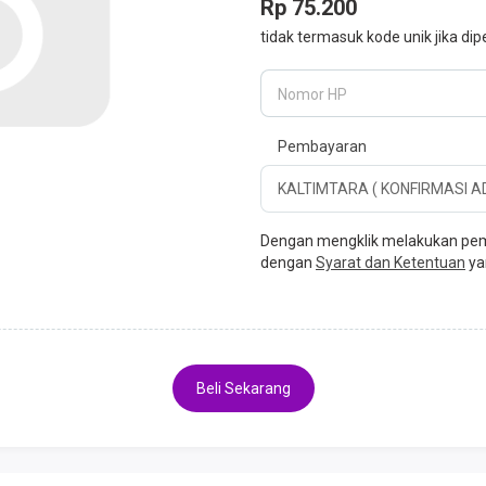
Rp 75.200
tidak termasuk kode unik jika dip
Nomor HP
Pembayaran
Dengan mengklik melakukan pemb
dengan
Syarat dan Ketentuan
ya
Beli Sekarang