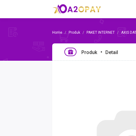
Produk
PAKET INTERNET
AXIS DA
Produk
Detail