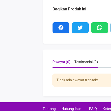
Bagikan Produk Ini
Riwayat (0)
Testimonial (0)
Tidak ada riwayat transaksi
Tentang
Hubungi Kami
F.A.Q
Kete