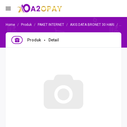
Produk
PAKET INTERNET
AXIS DATA BRONET 30 HARI
3GB 
Produk
Detail