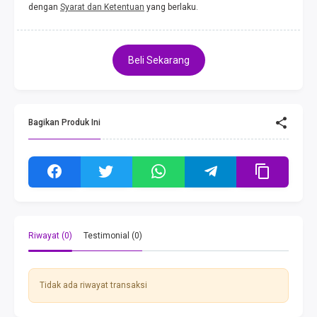
dengan
Syarat dan Ketentuan
yang berlaku.
Beli Sekarang
Bagikan Produk Ini
Riwayat (0)
Testimonial (0)
Tidak ada riwayat transaksi