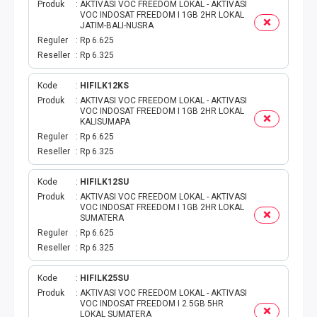
TOKEN PLN
Produk
AKTIVASI VOC FREEDOM LOKAL - AKTIVASI
VOC INDOSAT FREEDOM I 1GB 2HR LOKAL
JATIM-BALI-NUSRA
ISI ULANG GAME
Reguler
Rp 6.625
Reseller
Rp 6.325
TAG PLN
Kode
HIFILK12KS
Produk
AKTIVASI VOC FREEDOM LOKAL - AKTIVASI
TAG PDAM
VOC INDOSAT FREEDOM I 1GB 2HR LOKAL
KALISUMAPA
TAG BPJS
Reguler
Rp 6.625
Reseller
Rp 6.325
TAG TELKOM
Kode
HIFILK12SU
Produk
AKTIVASI VOC FREEDOM LOKAL - AKTIVASI
HP PASCA
VOC INDOSAT FREEDOM I 1GB 2HR LOKAL
SUMATERA
Reguler
Rp 6.625
TAG TV PASCABAYAR
Reseller
Rp 6.325
TAG CICILAN
Kode
HIFILK25SU
Produk
AKTIVASI VOC FREEDOM LOKAL - AKTIVASI
VOC INDOSAT FREEDOM I 2.5GB 5HR
TAG FINANCE
LOKAL SUMATERA