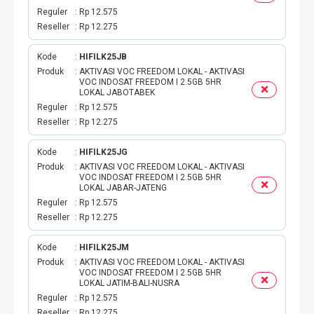
Reguler
Rp 12.575
TAG KREDIT
Reseller
Rp 12.275
TAG PBB
Kode
HIFILK25JB
Produk
AKTIVASI VOC FREEDOM LOKAL - AKTIVASI
VOC INDOSAT FREEDOM I 2.5GB 5HR
TAG PGN & PERTAGAS
LOKAL JABOTABEK
Reguler
Rp 12.575
Reseller
Rp 12.275
VA BEBAS NOMINAL
Kode
HIFILK25JG
TRANSFER UANG
Produk
AKTIVASI VOC FREEDOM LOKAL - AKTIVASI
VOC INDOSAT FREEDOM I 2.5GB 5HR
LOKAL JABAR-JATENG
VA NOMINAL
Reguler
Rp 12.575
Reseller
Rp 12.275
BEBAS NOMINAL
Kode
HIFILK25JM
E WALLET BEBAS NOMINAL
Produk
AKTIVASI VOC FREEDOM LOKAL - AKTIVASI
VOC INDOSAT FREEDOM I 2.5GB 5HR
LOKAL JATIM-BALI-NUSRA
Reguler
Rp 12.575
Reseller
Rp 12.275