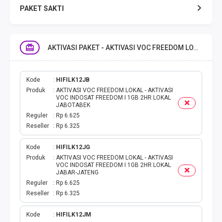
PAKET SAKTI
TELPON & SMS
AKTIVASI PAKET - AKTIVASI VOC FREEDOM LOKAL
EMONEY
PAKET SAKTI ALL OPT
Kode
HIFILK12JB
Produk
AKTIVASI VOC FREEDOM LOKAL - AKTIVASI
VOC INDOSAT FREEDOM I 1GB 2HR LOKAL
TELEPON & SMS
JABOTABEK
Reguler
Rp 6.625
Reseller
Rp 6.325
PAKET SMS
Kode
HIFILK12JG
AKTIVASI PAKET
Produk
AKTIVASI VOC FREEDOM LOKAL - AKTIVASI
VOC INDOSAT FREEDOM I 1GB 2HR LOKAL
JABAR-JATENG
VOUCHER DATA
Reguler
Rp 6.625
Reseller
Rp 6.325
VOUCHER TV
Kode
HIFILK12JM