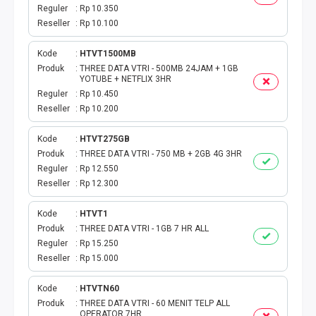
TOKEN PLN
Reguler
Rp 10.350
Reseller
Rp 10.100
ISI ULANG GAME
Kode
HTVT1500MB
TAG PLN
Produk
THREE DATA VTRI - 500MB 24JAM + 1GB
YOTUBE + NETFLIX 3HR
Reguler
Rp 10.450
TAG PDAM
Reseller
Rp 10.200
TAG BPJS
Kode
HTVT275GB
Produk
THREE DATA VTRI - 750 MB + 2GB 4G 3HR
Reguler
Rp 12.550
TAG TELKOM
Reseller
Rp 12.300
HP PASCA
Kode
HTVT1
Produk
THREE DATA VTRI - 1GB 7 HR ALL
TAG TV PASCABAYAR
Reguler
Rp 15.250
Reseller
Rp 15.000
TAG CICILAN
Kode
HTVTN60
Produk
THREE DATA VTRI - 60 MENIT TELP ALL
TAG FINANCE
OPERATOR 7HR