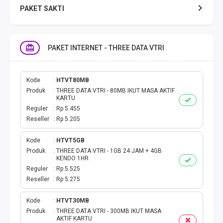
PAKET SAKTI
TELPON & SMS
PAKET INTERNET - THREE DATA VTRI
EMONEY
PAKET SAKTI ALL OPT
Kode
HTVT80MB
Produk
THREE DATA VTRI - 80MB IKUT MASA AKTIF
KARTU
TELEPON & SMS
Reguler
Rp 5.455
Reseller
Rp 5.205
PAKET SMS
Kode
HTVT5GB
Produk
THREE DATA VTRI - 1GB 24 JAM + 4GB
AKTIVASI PAKET
KENDO 1HR
Reguler
Rp 5.525
VOUCHER DATA
Reseller
Rp 5.275
VOUCHER TV
Kode
HTVT30MB
Produk
THREE DATA VTRI - 300MB IKUT MASA
AKTIF KARTU