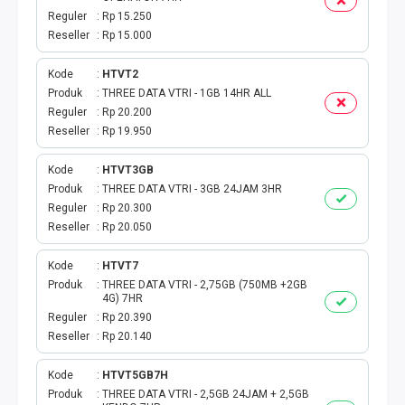
Reguler
Rp 15.250
TAG KREDIT
Reseller
Rp 15.000
TAG PBB
Kode
HTVT2
Produk
THREE DATA VTRI - 1GB 14HR ALL
Reguler
Rp 20.200
TAG PGN & PERTAGAS
Reseller
Rp 19.950
VA BEBAS NOMINAL
Kode
HTVT3GB
Produk
THREE DATA VTRI - 3GB 24JAM 3HR
TRANSFER UANG
Reguler
Rp 20.300
Reseller
Rp 20.050
VA NOMINAL
Kode
HTVT7
Produk
THREE DATA VTRI - 2,75GB (750MB +2GB
BEBAS NOMINAL
4G) 7HR
Reguler
Rp 20.390
E WALLET BEBAS NOMINAL
Reseller
Rp 20.140
Kode
HTVT5GB7H
Produk
THREE DATA VTRI - 2,5GB 24JAM + 2,5GB