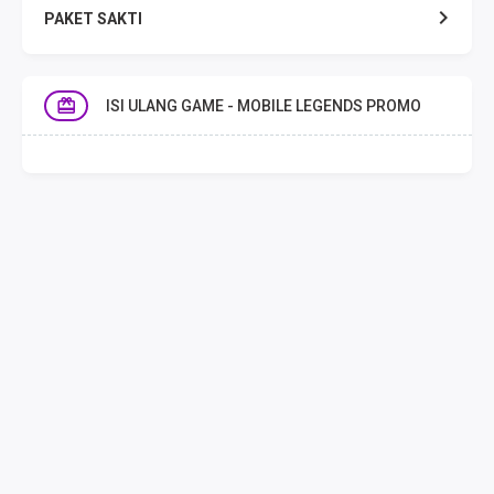
PAKET SAKTI
TELPON & SMS
ISI ULANG GAME - MOBILE LEGENDS PROMO
EMONEY
PAKET SAKTI ALL OPT
TELEPON & SMS
PAKET SMS
AKTIVASI PAKET
VOUCHER DATA
VOUCHER TV