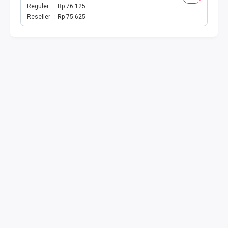
TOKEN PLN
Reguler
Rp 76.125
Reseller
Rp 75.625
ISI ULANG GAME
TAG PLN
TAG PDAM
TAG BPJS
TAG TELKOM
HP PASCA
TAG TV PASCABAYAR
TAG CICILAN
TAG FINANCE