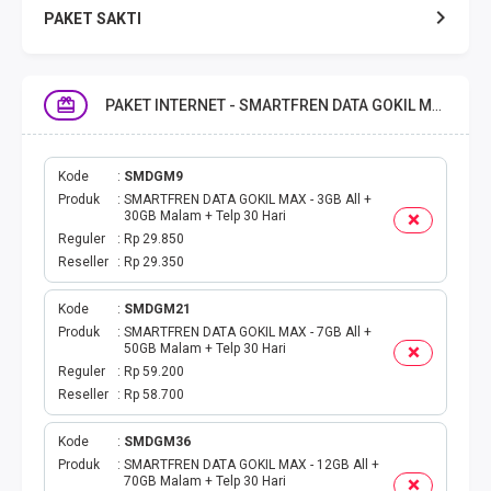
PAKET SAKTI
TELPON & SMS
PAKET INTERNET - SMARTFREN DATA GOKIL MAX
EMONEY
PAKET SAKTI ALL OPT
Kode
SMDGM9
Produk
SMARTFREN DATA GOKIL MAX - 3GB All +
30GB Malam + Telp 30 Hari
TELEPON & SMS
Reguler
Rp 29.850
Reseller
Rp 29.350
PAKET SMS
Kode
SMDGM21
Produk
SMARTFREN DATA GOKIL MAX - 7GB All +
AKTIVASI PAKET
50GB Malam + Telp 30 Hari
Reguler
Rp 59.200
VOUCHER DATA
Reseller
Rp 58.700
VOUCHER TV
Kode
SMDGM36
Produk
SMARTFREN DATA GOKIL MAX - 12GB All +
70GB Malam + Telp 30 Hari