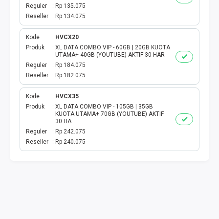
TOKEN PLN
Reguler
Rp 135.075
Reseller
Rp 134.075
ISI ULANG GAME
Kode
HVCX20
TAG PLN
Produk
XL DATA COMBO VIP - 60GB | 20GB KUOTA
UTAMA+ 40GB (YOUTUBE) AKTIF 30 HAR
Reguler
Rp 184.075
TAG PDAM
Reseller
Rp 182.075
TAG BPJS
Kode
HVCX35
Produk
XL DATA COMBO VIP - 105GB | 35GB
KUOTA UTAMA+ 70GB (YOUTUBE) AKTIF
TAG TELKOM
30 HA
Reguler
Rp 242.075
HP PASCA
Reseller
Rp 240.075
TAG TV PASCABAYAR
TAG CICILAN
TAG FINANCE