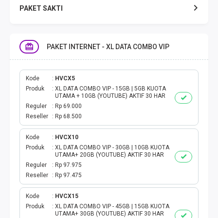
PAKET SAKTI
TELPON & SMS
PAKET INTERNET - XL DATA COMBO VIP
EMONEY
PAKET SAKTI ALL OPT
Kode
HVCX5
Produk
XL DATA COMBO VIP - 15GB | 5GB KUOTA
UTAMA + 10GB (YOUTUBE) AKTIF 30 HAR
TELEPON & SMS
Reguler
Rp 69.000
Reseller
Rp 68.500
PAKET SMS
Kode
HVCX10
Produk
XL DATA COMBO VIP - 30GB | 10GB KUOTA
AKTIVASI PAKET
UTAMA+ 20GB (YOUTUBE) AKTIF 30 HAR
Reguler
Rp 97.975
VOUCHER DATA
Reseller
Rp 97.475
VOUCHER TV
Kode
HVCX15
Produk
XL DATA COMBO VIP - 45GB | 15GB KUOTA
UTAMA+ 30GB (YOUTUBE) AKTIF 30 HAR