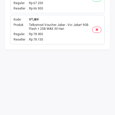
TOKEN PLN
Reguler
Rp 67.200
Reseller
Rp 66.900
ISI ULANG GAME
Kode
VTJB9
TAG PLN
Produk
Telkomsel Voucher Jabar - Vcr Jabar! 9GB
Flash + 2GB MAX 30 Hari
Reguler
Rp 78.450
TAG PDAM
Reseller
Rp 78.150
TAG BPJS
TAG TELKOM
HP PASCA
TAG TV PASCABAYAR
TAG CICILAN
TAG FINANCE