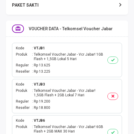
PAKET SAKTI
TELPON & SMS
VOUCHER DATA - Telkomsel Voucher Jabar
EMONEY
PAKET SAKTI ALL OPT
Kode
VTJB1
Produk
Telkomsel Voucher Jabar - Vcr Jabar! 1GB
Flash + 1,5GB Lokal 5 Hari
TELEPON & SMS
Reguler
Rp 13.625
Reseller
Rp 13.225
PAKET SMS
Kode
VTJB3
Produk
Telkomsel Voucher Jabar - Vcr Jabar!
AKTIVASI PAKET
1,5GB Flash + 2GB Lokal 7 Hari
Reguler
Rp 19.200
VOUCHER DATA
Reseller
Rp 18.800
VOUCHER TV
Kode
VTJB6
Produk
Telkomsel Voucher Jabar - Vcr Jabar! 6GB
Flash + 2GB MAX 30 Hari