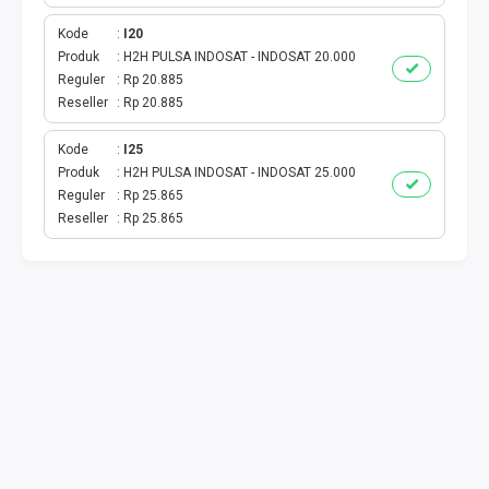
TOKEN PLN
Kode
I20
ISI ULANG GAME
Produk
H2H PULSA INDOSAT - INDOSAT 20.000
Reguler
Rp 20.885
Reseller
Rp 20.885
TAG PLN
Kode
I25
TAG PDAM
Produk
H2H PULSA INDOSAT - INDOSAT 25.000
Reguler
Rp 25.865
TAG BPJS
Reseller
Rp 25.865
TAG TELKOM
HP PASCA
TAG TV PASCABAYAR
TAG CICILAN
TAG FINANCE