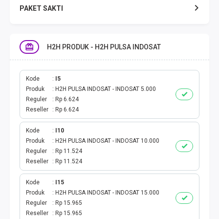
PAKET SAKTI
TELPON & SMS
H2H PRODUK - H2H PULSA INDOSAT
EMONEY
PAKET SAKTI ALL OPT
Kode
I5
Produk
H2H PULSA INDOSAT - INDOSAT 5.000
Reguler
Rp 6.624
TELEPON & SMS
Reseller
Rp 6.624
PAKET SMS
Kode
I10
Produk
H2H PULSA INDOSAT - INDOSAT 10.000
AKTIVASI PAKET
Reguler
Rp 11.524
Reseller
Rp 11.524
VOUCHER DATA
Kode
I15
Produk
H2H PULSA INDOSAT - INDOSAT 15.000
VOUCHER TV
Reguler
Rp 15.965
Reseller
Rp 15.965