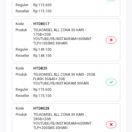
Reguler
Rp 115.600
TAG KREDIT
Reseller
Rp 115.100
TAG PBB
Kode
HTDBE17
Produk
TELKOMSEL ALL ZONA 30 HARI -
17GB+2GB
TAG PGN & PERTAGAS
YOUTUBE/FB/INSTAGRAM+300MNT
TLP+100SMS 30HARI
Reguler
Rp 149.100
VA BEBAS NOMINAL
Reseller
Rp 148.100
TRANSFER UANG
Kode
HTDB25
Produk
TELKOMSEL ALL ZONA 30 HARI - 25GB
FLASH 3G&4G+ 2GB
VA NOMINAL
YOUTUBE/FB/INSTAGRAM 30HARI
Reguler
Rp 175.600
BEBAS NOMINAL
Reseller
Rp 175.100
E WALLET BEBAS NOMINAL
Kode
HTDBE28
Produk
TELKOMSEL ALL ZONA 30 HARI -
28GB+2GB
YOUTUBE/FB/INSTAGRAM+600MNT
TLP+200SMS 30HARI