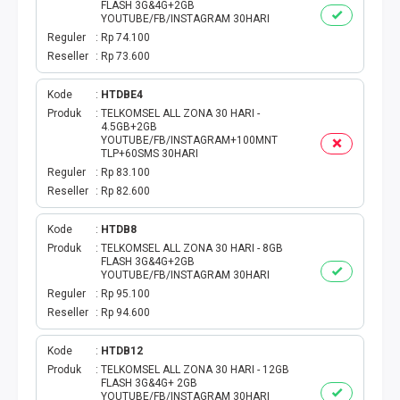
TOKEN PLN
FLASH 3G&4G+2GB
YOUTUBE/FB/INSTAGRAM 30HARI
Reguler
Rp 74.100
ISI ULANG GAME
Reseller
Rp 73.600
TAG PLN
Kode
HTDBE4
Produk
TELKOMSEL ALL ZONA 30 HARI -
4.5GB+2GB
TAG PDAM
YOUTUBE/FB/INSTAGRAM+100MNT
TLP+60SMS 30HARI
TAG BPJS
Reguler
Rp 83.100
Reseller
Rp 82.600
TAG TELKOM
Kode
HTDB8
Produk
TELKOMSEL ALL ZONA 30 HARI - 8GB
HP PASCA
FLASH 3G&4G+2GB
YOUTUBE/FB/INSTAGRAM 30HARI
Reguler
Rp 95.100
TAG TV PASCABAYAR
Reseller
Rp 94.600
TAG CICILAN
Kode
HTDB12
Produk
TELKOMSEL ALL ZONA 30 HARI - 12GB
FLASH 3G&4G+ 2GB
TAG FINANCE
YOUTUBE/FB/INSTAGRAM 30HARI