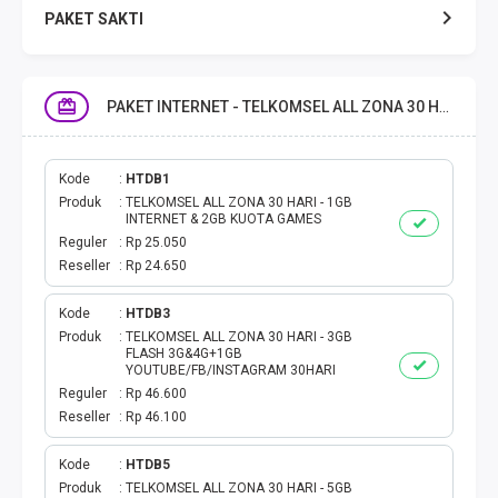
PAKET SAKTI
TELPON & SMS
PAKET INTERNET - TELKOMSEL ALL ZONA 30 HARI
EMONEY
PAKET SAKTI ALL OPT
Kode
HTDB1
Produk
TELKOMSEL ALL ZONA 30 HARI - 1GB
INTERNET & 2GB KUOTA GAMES
TELEPON & SMS
Reguler
Rp 25.050
Reseller
Rp 24.650
PAKET SMS
Kode
HTDB3
Produk
TELKOMSEL ALL ZONA 30 HARI - 3GB
AKTIVASI PAKET
FLASH 3G&4G+1GB
YOUTUBE/FB/INSTAGRAM 30HARI
VOUCHER DATA
Reguler
Rp 46.600
Reseller
Rp 46.100
VOUCHER TV
Kode
HTDB5
Produk
TELKOMSEL ALL ZONA 30 HARI - 5GB