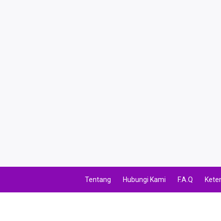
Tentang
Hubungi Kami
F.A.Q
Kete