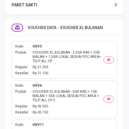
PAKET SAKTI
TELPON & SMS
VOUCHER DATA - VOUCHER XL BULANAN
EMONEY
PAKET SAKTI ALL OPT
Kode
HXV3
Produk
VOUCHER XL BULANAN - 2,5GB NAS + 2GB
MALAM + 1,5GB LOKAL SESUAI POC AREA+
TELEPON & SMS
TELP ALL OP
Reguler
Rp 31.550
Reseller
Rp 31.150
PAKET SMS
Kode
HXV6
AKTIVASI PAKET
Produk
VOUCHER XL BULANAN - 6GB NAS + 1GB
MALAM + 3GB LOKAL SESUAI POC AREA +
TELP ALL OP 5
VOUCHER DATA
Reguler
Rp 45.550
Reseller
Rp 45.150
VOUCHER TV
Kode
HXV11