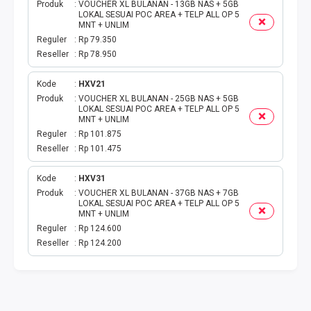
TOKEN PLN
Produk
VOUCHER XL BULANAN - 13GB NAS + 5GB
LOKAL SESUAI POC AREA + TELP ALL OP 5
MNT + UNLIM
ISI ULANG GAME
Reguler
Rp 79.350
Reseller
Rp 78.950
TAG PLN
Kode
HXV21
Produk
VOUCHER XL BULANAN - 25GB NAS + 5GB
TAG PDAM
LOKAL SESUAI POC AREA + TELP ALL OP 5
MNT + UNLIM
TAG BPJS
Reguler
Rp 101.875
Reseller
Rp 101.475
TAG TELKOM
Kode
HXV31
Produk
VOUCHER XL BULANAN - 37GB NAS + 7GB
HP PASCA
LOKAL SESUAI POC AREA + TELP ALL OP 5
MNT + UNLIM
Reguler
Rp 124.600
TAG TV PASCABAYAR
Reseller
Rp 124.200
TAG CICILAN
TAG FINANCE