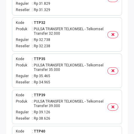
TOKEN PLN
Reguler
Rp 31.829
Reseller
Rp 31.329
ISI ULANG GAME
Kode
TTP32
TAG PLN
Produk
PULSA TRANSFER TELKOMSEL - Telkomsel
Transfer 32.000
Reguler
Rp 32.738
TAG PDAM
Reseller
Rp 32.238
TAG BPJS
Kode
TTP35
Produk
PULSA TRANSFER TELKOMSEL - Telkomsel
Transfer 35.000
TAG TELKOM
Reguler
Rp 35.465
Reseller
Rp 34.965
HP PASCA
Kode
TTP39
TAG TV PASCABAYAR
Produk
PULSA TRANSFER TELKOMSEL - Telkomsel
Transfer 39.000
Reguler
Rp 39.126
TAG CICILAN
Reseller
Rp 38.626
TAG FINANCE
Kode
TTP40