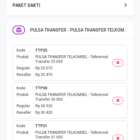
PAKET SAKTI
TELPON & SMS
PULSA TRANSFER - PULSA TRANSFER TELKOMSEL
EMONEY
PAKET SAKTI ALL OPT
Kode
TTP25
Produk
PULSA TRANSFER TELKOMSEL - Telkomsel
Transfer 25.000
TELEPON & SMS
Reguler
Rp 25.575
Reseller
Rp 25.475
PAKET SMS
Kode
TTP30
Produk
PULSA TRANSFER TELKOMSEL - Telkomsel
AKTIVASI PAKET
Transfer 30.000
Reguler
Rp 30.920
VOUCHER DATA
Reseller
Rp 30.420
VOUCHER TV
Kode
TTP31
Produk
PULSA TRANSFER TELKOMSEL - Telkomsel
Transfer 31.000