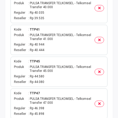
Produk
PULSA TRANSFER TELKOMSEL - Telkomsel
Transfer 40.000
TAG KREDIT
Reguler
Rp 40.035
Reseller
Rp 39.535
TAG PBB
Kode
TTP41
TAG PGN & PERTAGAS
Produk
PULSA TRANSFER TELKOMSEL - Telkomsel
Transfer 41.000
Reguler
Rp 40.944
VA BEBAS NOMINAL
Reseller
Rp 40.444
TRANSFER UANG
Kode
TTP45
Produk
PULSA TRANSFER TELKOMSEL - Telkomsel
Transfer 45.000
VA NOMINAL
Reguler
Rp 44.580
Reseller
Rp 44.080
BEBAS NOMINAL
Kode
TTP47
E WALLET BEBAS NOMINAL
Produk
PULSA TRANSFER TELKOMSEL - Telkomsel
Transfer 47.000
Reguler
Rp 46.398
Reseller
Rp 45.898