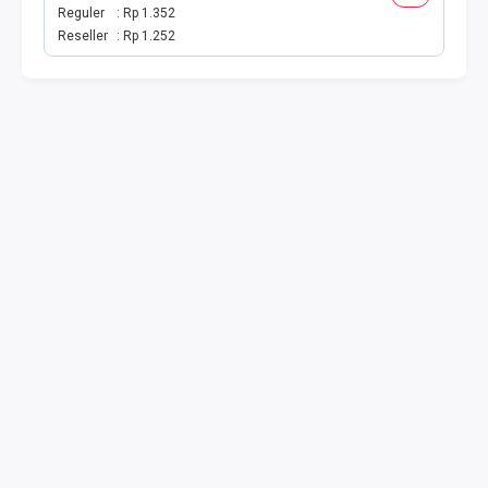
TOKEN PLN
Reguler
Rp 1.352
Reseller
Rp 1.252
ISI ULANG GAME
TAG PLN
TAG PDAM
TAG BPJS
TAG TELKOM
HP PASCA
TAG TV PASCABAYAR
TAG CICILAN
TAG FINANCE