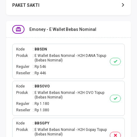
PAKET SAKTI
TELPON & SMS
Emoney - E Wallet Bebas Nominal
EMONEY
PAKET SAKTI ALL OPT
Kode
BBSDN
Produk
E Wallet Bebas Nominal - H2H DANA Topup
(Bebas Nominal)
TELEPON & SMS
Reguler
Rp 546
Reseller
Rp 446
PAKET SMS
Kode
BBSOVO
Produk
E Wallet Bebas Nominal - H2H OVO Topup
AKTIVASI PAKET
(Bebas Nominal)
Reguler
Rp 1.180
VOUCHER DATA
Reseller
Rp 1.080
VOUCHER TV
Kode
BBSGPY
Produk
E Wallet Bebas Nominal - H2H Gopay Topup
(Bebas Nominal)