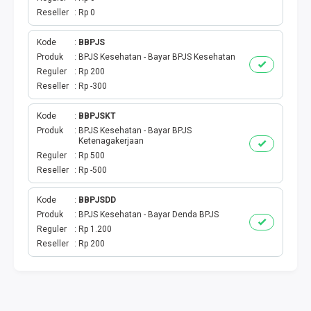
TOKEN PLN
Reseller
Rp 0
ISI ULANG GAME
Kode
BBPJS
Produk
BPJS Kesehatan - Bayar BPJS Kesehatan
TAG PLN
Reguler
Rp 200
Reseller
Rp -300
TAG PDAM
Kode
BBPJSKT
Produk
BPJS Kesehatan - Bayar BPJS
TAG BPJS
Ketenagakerjaan
Reguler
Rp 500
TAG TELKOM
Reseller
Rp -500
HP PASCA
Kode
BBPJSDD
Produk
BPJS Kesehatan - Bayar Denda BPJS
Reguler
Rp 1.200
TAG TV PASCABAYAR
Reseller
Rp 200
TAG CICILAN
TAG FINANCE