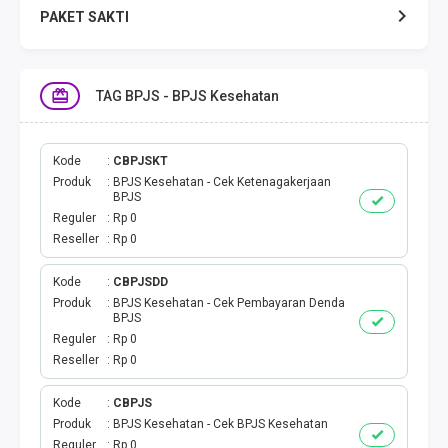
PAKET SAKTI
TELPON & SMS
TAG BPJS - BPJS Kesehatan
EMONEY
PAKET SAKTI ALL OPT
Kode
CBPJSKT
Produk
BPJS Kesehatan - Cek Ketenagakerjaan
BPJS
TELEPON & SMS
Reguler
Rp 0
Reseller
Rp 0
PAKET SMS
Kode
CBPJSDD
Produk
BPJS Kesehatan - Cek Pembayaran Denda
AKTIVASI PAKET
BPJS
Reguler
Rp 0
VOUCHER DATA
Reseller
Rp 0
VOUCHER TV
Kode
CBPJS
Produk
BPJS Kesehatan - Cek BPJS Kesehatan
Reguler
Rp 0