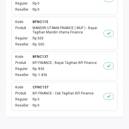
TOKEN PLN
Reguler
Rp 0
Reseller
Rp 0
ISI ULANG GAME
Kode
BFNC115
TAG PLN
Produk
MANDIRI UTAMA FINANCE ( MUF ) - Bayar
Tagihan Mandiri Utama Finance
Reguler
Rp 500
TAG PDAM
Reseller
Rp -500
TAG BPJS
Kode
BFNC137
Produk
BFI FINANCE - Bayar Tagihan BFI Finance
Reguler
Rp -836
TAG TELKOM
Reseller
Rp -1.836
HP PASCA
Kode
CFNC137
Produk
BFI FINANCE - Cek Tagihan BFI Finance
TAG TV PASCABAYAR
Reguler
Rp 0
Reseller
Rp 0
TAG CICILAN
TAG FINANCE