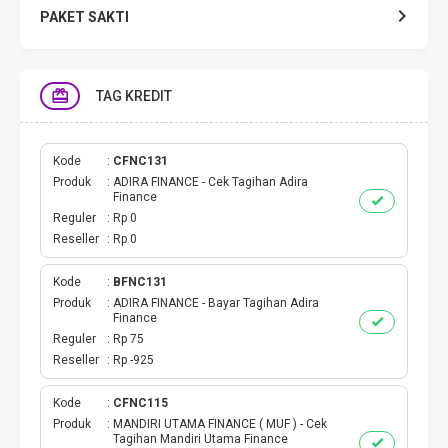
PAKET SAKTI
TELPON & SMS
TAG KREDIT
EMONEY
PAKET SAKTI ALL OPT
Kode
CFNC131
Produk
ADIRA FINANCE - Cek Tagihan Adira
Finance
TELEPON & SMS
Reguler
Rp 0
Reseller
Rp 0
PAKET SMS
Kode
BFNC131
Produk
ADIRA FINANCE - Bayar Tagihan Adira
AKTIVASI PAKET
Finance
Reguler
Rp 75
VOUCHER DATA
Reseller
Rp -925
VOUCHER TV
Kode
CFNC115
Produk
MANDIRI UTAMA FINANCE ( MUF ) - Cek
Tagihan Mandiri Utama Finance