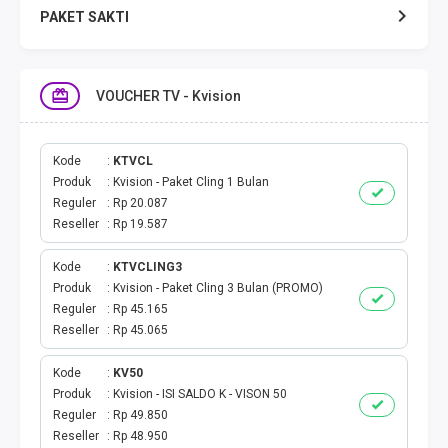
PAKET SAKTI
TELPON & SMS
VOUCHER TV - Kvision
EMONEY
PAKET SAKTI ALL OPT
Kode
KTVCL
Produk
Kvision - Paket Cling 1 Bulan
Reguler
Rp 20.087
TELEPON & SMS
Reseller
Rp 19.587
PAKET SMS
Kode
KTVCLING3
Produk
Kvision - Paket Cling 3 Bulan (PROMO)
AKTIVASI PAKET
Reguler
Rp 45.165
Reseller
Rp 45.065
VOUCHER DATA
Kode
KV50
Produk
Kvision - ISI SALDO K - VISON 50
VOUCHER TV
Reguler
Rp 49.850
Reseller
Rp 48.950