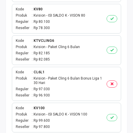
TOKEN PLN
Kode
KV80
ISI ULANG GAME
Produk
Kvision - ISI SALDO K - VISON 80
Reguler
Rp 80.100
Reseller
Rp 78.300
TAG PLN
Kode
KTVCLING6
TAG PDAM
Produk
Kvision - Paket Cling 6 Bulan
Reguler
Rp 82.185
TAG BPJS
Reseller
Rp 82.085
TAG TELKOM
Kode
CL6L1
Produk
Kvision - Paket Cling 6 Bulan Bonus Liga 1
30 Hari
HP PASCA
Reguler
Rp 97.030
Reseller
Rp 96.930
TAG TV PASCABAYAR
Kode
KV100
TAG CICILAN
Produk
Kvision - ISI SALDO K - VISON 100
Reguler
Rp 99.600
Reseller
Rp 97.800
TAG FINANCE