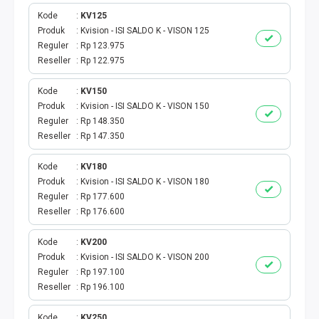
Kode
KV125
TAG KREDIT
Produk
Kvision - ISI SALDO K - VISON 125
Reguler
Rp 123.975
TAG PBB
Reseller
Rp 122.975
TAG PGN & PERTAGAS
Kode
KV150
Produk
Kvision - ISI SALDO K - VISON 150
Reguler
Rp 148.350
VA BEBAS NOMINAL
Reseller
Rp 147.350
TRANSFER UANG
Kode
KV180
Produk
Kvision - ISI SALDO K - VISON 180
VA NOMINAL
Reguler
Rp 177.600
Reseller
Rp 176.600
BEBAS NOMINAL
Kode
KV200
Produk
Kvision - ISI SALDO K - VISON 200
E WALLET BEBAS NOMINAL
Reguler
Rp 197.100
Reseller
Rp 196.100
Kode
KV250