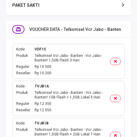
PAKET SAKTI
TELPON & SMS
VOUCHER DATA - Telkomsel Vcr Jabo - Banten
EMONEY
PAKET SAKTI ALL OPT
Kode
VDF15
Produk
Telkomsel Vcr Jabo - Banten - Vcr Jabo -
Banten! 1,5GB Flash 3 Hari
TELEPON & SMS
Reguler
Rp 10.500
Reseller
Rp 10.200
PAKET SMS
Kode
TVJB1A
Produk
Telkomsel Vcr Jabo - Banten - Vcr Jabo -
AKTIVASI PAKET
Banten! 1GB Flash + 1,5GB Lokal 5 Hari
Reguler
Rp 12.350
VOUCHER DATA
Reseller
Rp 12.050
VOUCHER TV
Kode
TVJB1B
Produk
Telkomsel Vcr Jabo - Banten - Vcr Jabo -
Banten! 1,5GB Flash + 2GB Lokal 7 Hari