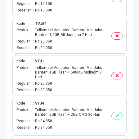
TOKEN PLN
Reguler
Rp 19.100
Reseller
Rp 18.800
ISI ULANG GAME
Kode
TVJB1
TAG PLN
Produk
Telkomsel Vcr Jabo - Banten - Vcr Jabo -
Banten! 1,5GB All Jaringan 7 Hari
Reguler
Rp 20.350
TAG PDAM
Reseller
Rp 20.050
TAG BPJS
Kode
VTJ1
Produk
Telkomsel Vcr Jabo - Banten - Vcr Jabo -
Banten! 1GB Flash + 500MB Midnight 7
TAG TELKOM
Hari
Reguler
Rp 20.350
HP PASCA
Reseller
Rp 20.050
Kode
VTJ4
TAG TV PASCABAYAR
Produk
Telkomsel Vcr Jabo - Banten - Vcr Jabo -
Banten! 2GB Flash + 2GB OMG 30 Hari
TAG CICILAN
Reguler
Rp 34.850
Reseller
Rp 34.550
TAG FINANCE