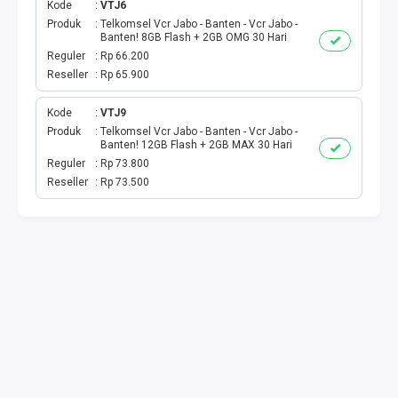
Kode
VTJ6
Produk
Telkomsel Vcr Jabo - Banten - Vcr Jabo -
TAG KREDIT
Banten! 8GB Flash + 2GB OMG 30 Hari
Reguler
Rp 66.200
TAG PBB
Reseller
Rp 65.900
Kode
VTJ9
TAG PGN & PERTAGAS
Produk
Telkomsel Vcr Jabo - Banten - Vcr Jabo -
Banten! 12GB Flash + 2GB MAX 30 Hari
VA BEBAS NOMINAL
Reguler
Rp 73.800
Reseller
Rp 73.500
TRANSFER UANG
VA NOMINAL
BEBAS NOMINAL
E WALLET BEBAS NOMINAL