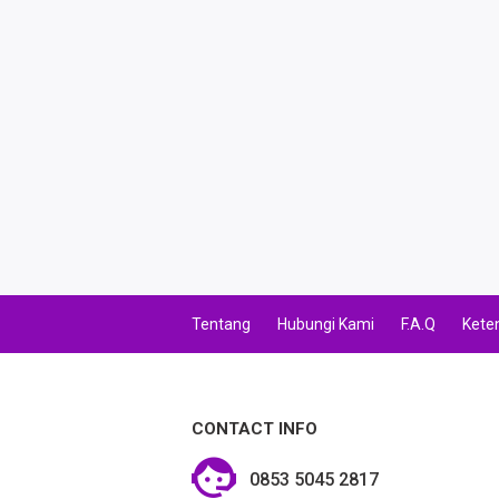
TAG FINANCE
TAG KREDIT
TAG PBB
TAG PGN & PERTAGAS
VA BEBAS NOMINAL
TRANSFER UANG
Tentang
Hubungi Kami
F.A.Q
Kete
VA NOMINAL
BEBAS NOMINAL
CONTACT INFO
E WALLET BEBAS NOMINAL
0853 5045 2817