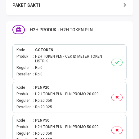
PAKET SAKTI
TELPON & SMS
H2H PRODUK - H2H TOKEN PLN
EMONEY
PAKET SAKTI ALL OPT
Kode
CCTOKEN
Produk
H2H TOKEN PLN - CEK ID METER TOKEN
LISTRIK
TELEPON & SMS
Reguler
Rp 0
Reseller
Rp 0
PAKET SMS
Kode
PLNP20
Produk
H2H TOKEN PLN - PLN PROMO 20.000
AKTIVASI PAKET
Reguler
Rp 20.050
Reseller
Rp 20.025
VOUCHER DATA
Kode
PLNP50
VOUCHER TV
Produk
H2H TOKEN PLN - PLN PROMO 50.000
Reguler
Rp 50.050