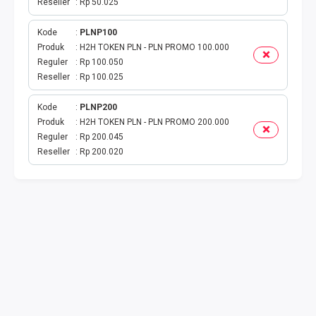
TOKEN PLN
Reseller
Rp 50.025
Kode
PLNP100
ISI ULANG GAME
Produk
H2H TOKEN PLN - PLN PROMO 100.000
Reguler
Rp 100.050
TAG PLN
Reseller
Rp 100.025
TAG PDAM
Kode
PLNP200
Produk
H2H TOKEN PLN - PLN PROMO 200.000
TAG BPJS
Reguler
Rp 200.045
Reseller
Rp 200.020
TAG TELKOM
HP PASCA
TAG TV PASCABAYAR
TAG CICILAN
TAG FINANCE