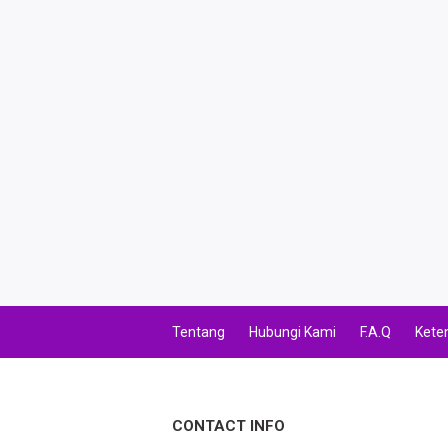
TAG FINANCE
TAG KREDIT
TAG PBB
TAG PGN & PERTAGAS
VA BEBAS NOMINAL
TRANSFER UANG
VA NOMINAL
Tentang
Hubungi Kami
F.A.Q
Kete
BEBAS NOMINAL
E WALLET BEBAS NOMINAL
CONTACT INFO