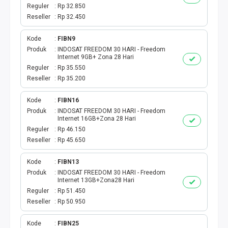
TOKEN PLN
Reguler
Rp 32.850
Reseller
Rp 32.450
ISI ULANG GAME
Kode
FIBN9
TAG PLN
Produk
INDOSAT FREEDOM 30 HARI - Freedom
Internet 9GB+ Zona 28 Hari
Reguler
Rp 35.550
TAG PDAM
Reseller
Rp 35.200
TAG BPJS
Kode
FIBN16
Produk
INDOSAT FREEDOM 30 HARI - Freedom
Internet 16GB+Zona 28 Hari
TAG TELKOM
Reguler
Rp 46.150
Reseller
Rp 45.650
HP PASCA
Kode
FIBN13
TAG TV PASCABAYAR
Produk
INDOSAT FREEDOM 30 HARI - Freedom
Internet 13GB+Zona28 Hari
Reguler
Rp 51.450
TAG CICILAN
Reseller
Rp 50.950
TAG FINANCE
Kode
FIBN25