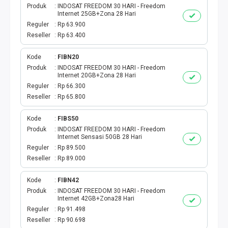
Produk
INDOSAT FREEDOM 30 HARI - Freedom
Internet 25GB+Zona 28 Hari
TAG KREDIT
Reguler
Rp 63.900
Reseller
Rp 63.400
TAG PBB
Kode
FIBN20
TAG PGN & PERTAGAS
Produk
INDOSAT FREEDOM 30 HARI - Freedom
Internet 20GB+Zona 28 Hari
Reguler
Rp 66.300
VA BEBAS NOMINAL
Reseller
Rp 65.800
TRANSFER UANG
Kode
FIBS50
Produk
INDOSAT FREEDOM 30 HARI - Freedom
Internet Sensasi 50GB 28 Hari
VA NOMINAL
Reguler
Rp 89.500
Reseller
Rp 89.000
BEBAS NOMINAL
Kode
FIBN42
E WALLET BEBAS NOMINAL
Produk
INDOSAT FREEDOM 30 HARI - Freedom
Internet 42GB+Zona28 Hari
Reguler
Rp 91.498
Reseller
Rp 90.698