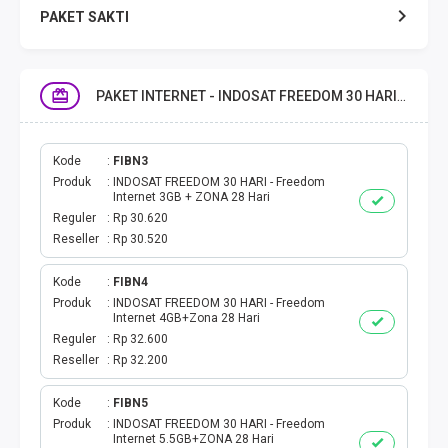
PAKET SAKTI
TELPON & SMS
PAKET INTERNET - INDOSAT FREEDOM 30 HARI
EMONEY
PAKET SAKTI ALL OPT
Kode
FIBN3
Produk
INDOSAT FREEDOM 30 HARI - Freedom
Internet 3GB + ZONA 28 Hari
TELEPON & SMS
Reguler
Rp 30.620
Reseller
Rp 30.520
PAKET SMS
Kode
FIBN4
Produk
INDOSAT FREEDOM 30 HARI - Freedom
AKTIVASI PAKET
Internet 4GB+Zona 28 Hari
Reguler
Rp 32.600
VOUCHER DATA
Reseller
Rp 32.200
VOUCHER TV
Kode
FIBN5
Produk
INDOSAT FREEDOM 30 HARI - Freedom
Internet 5.5GB+ZONA 28 Hari