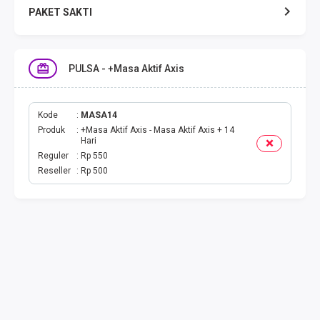
PAKET SAKTI
TELPON & SMS
PULSA - +Masa Aktif Axis
EMONEY
PAKET SAKTI ALL OPT
Kode
MASA14
Produk
+Masa Aktif Axis - Masa Aktif Axis + 14
Hari
TELEPON & SMS
Reguler
Rp 550
Reseller
Rp 500
PAKET SMS
AKTIVASI PAKET
VOUCHER DATA
VOUCHER TV