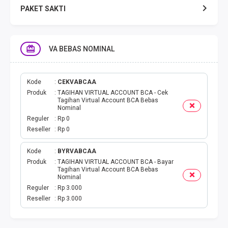
PAKET SAKTI
TELPON & SMS
VA BEBAS NOMINAL
EMONEY
PAKET SAKTI ALL OPT
Kode
CEKVABCAA
Produk
TAGIHAN VIRTUAL ACCOUNT BCA - Cek
Tagihan Virtual Account BCA Bebas
TELEPON & SMS
Nominal
Reguler
Rp 0
Reseller
Rp 0
PAKET SMS
Kode
BYRVABCAA
AKTIVASI PAKET
Produk
TAGIHAN VIRTUAL ACCOUNT BCA - Bayar
Tagihan Virtual Account BCA Bebas
Nominal
VOUCHER DATA
Reguler
Rp 3.000
Reseller
Rp 3.000
VOUCHER TV