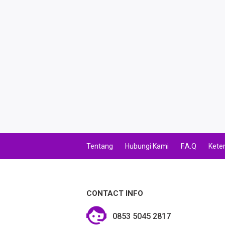
TAG FINANCE
TAG KREDIT
TAG PBB
TAG PGN & PERTAGAS
VA BEBAS NOMINAL
TRANSFER UANG
Tentang
Hubungi Kami
F.A.Q
Kete
VA NOMINAL
BEBAS NOMINAL
CONTACT INFO
E WALLET BEBAS NOMINAL
0853 5045 2817