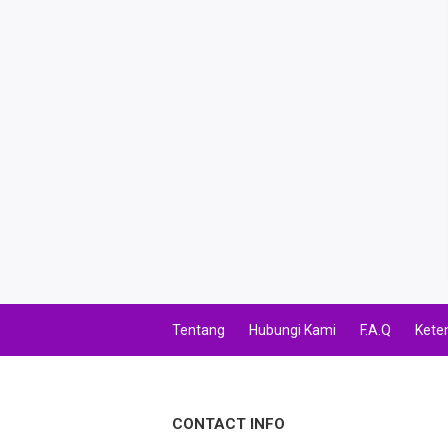
Tentang
Hubungi Kami
F.A.Q
Kete
CONTACT INFO