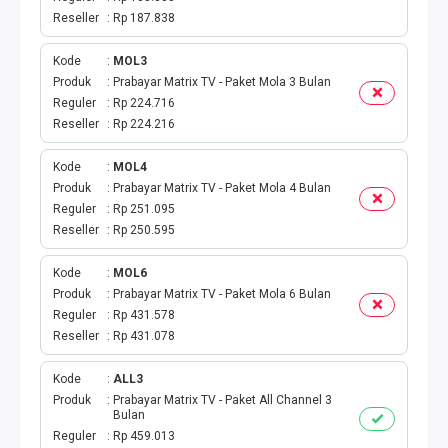
TOKEN PLN
Reseller
Rp 187.838
ISI ULANG GAME
Kode
MOL3
Produk
Prabayar Matrix TV - Paket Mola 3 Bulan
TAG PLN
Reguler
Rp 224.716
Reseller
Rp 224.216
TAG PDAM
Kode
MOL4
Produk
Prabayar Matrix TV - Paket Mola 4 Bulan
TAG BPJS
Reguler
Rp 251.095
Reseller
Rp 250.595
TAG TELKOM
Kode
MOL6
HP PASCA
Produk
Prabayar Matrix TV - Paket Mola 6 Bulan
Reguler
Rp 431.578
TAG TV PASCABAYAR
Reseller
Rp 431.078
Kode
ALL3
TAG CICILAN
Produk
Prabayar Matrix TV - Paket All Channel 3
Bulan
TAG FINANCE
Reguler
Rp 459.013