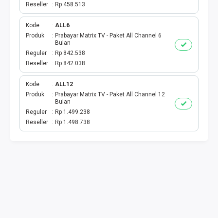
Reseller
Rp 458.513
TAG KREDIT
Kode
ALL6
Produk
Prabayar Matrix TV - Paket All Channel 6
TAG PBB
Bulan
Reguler
Rp 842.538
TAG PGN & PERTAGAS
Reseller
Rp 842.038
Kode
ALL12
VA BEBAS NOMINAL
Produk
Prabayar Matrix TV - Paket All Channel 12
Bulan
TRANSFER UANG
Reguler
Rp 1.499.238
Reseller
Rp 1.498.738
VA NOMINAL
BEBAS NOMINAL
E WALLET BEBAS NOMINAL