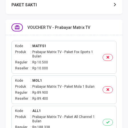
PAKET SAKTI
TELPON & SMS
VOUCHER TV - Prabayar Matrix TV
EMONEY
PAKET SAKTI ALL OPT
Kode
MATFS1
Produk
Prabayar Matrix TV - Paket Fox Sports 1
Bulan
TELEPON & SMS
Reguler
Rp 10.500
Reseller
Rp 10.000
PAKET SMS
Kode
MOL1
Produk
Prabayar Matrix TV - Paket Mola 1 Bulan
AKTIVASI PAKET
Reguler
Rp 89.900
Reseller
Rp 89.400
VOUCHER DATA
Kode
ALL1
VOUCHER TV
Produk
Prabayar Matrix TV - Paket All Channel 1
Bulan
Reguler
Rp 188.338