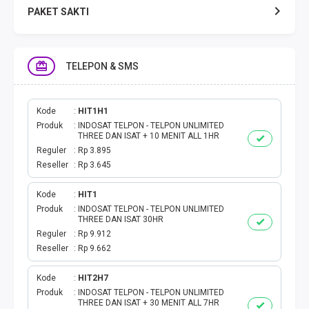
PAKET SAKTI
TELPON & SMS
TELEPON & SMS
EMONEY
PAKET SAKTI ALL OPT
Kode
HIT1H1
Produk
INDOSAT TELPON - TELPON UNLIMITED
THREE DAN ISAT + 10 MENIT ALL 1HR
TELEPON & SMS
Reguler
Rp 3.895
Reseller
Rp 3.645
PAKET SMS
Kode
HIT1
Produk
INDOSAT TELPON - TELPON UNLIMITED
AKTIVASI PAKET
THREE DAN ISAT 30HR
Reguler
Rp 9.912
VOUCHER DATA
Reseller
Rp 9.662
VOUCHER TV
Kode
HIT2H7
Produk
INDOSAT TELPON - TELPON UNLIMITED
THREE DAN ISAT + 30 MENIT ALL 7HR