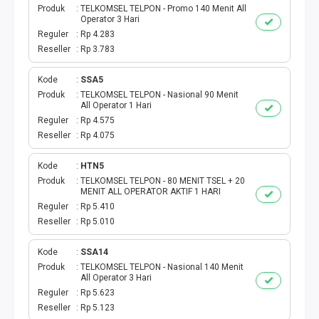
Produk
TELKOMSEL TELPON - Promo 140 Menit All
Operator 3 Hari
TAG KREDIT
Reguler
Rp 4.283
Reseller
Rp 3.783
TAG PBB
Kode
SSA5
TAG PGN & PERTAGAS
Produk
TELKOMSEL TELPON - Nasional 90 Menit
All Operator 1 Hari
Reguler
Rp 4.575
VA BEBAS NOMINAL
Reseller
Rp 4.075
TRANSFER UANG
Kode
HTN5
Produk
TELKOMSEL TELPON - 80 MENIT TSEL + 20
MENIT ALL OPERATOR AKTIF 1 HARI
VA NOMINAL
Reguler
Rp 5.410
Reseller
Rp 5.010
BEBAS NOMINAL
Kode
SSA14
E WALLET BEBAS NOMINAL
Produk
TELKOMSEL TELPON - Nasional 140 Menit
All Operator 3 Hari
Reguler
Rp 5.623
Reseller
Rp 5.123