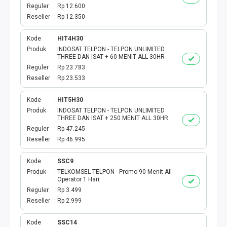
TOKEN PLN
Reguler
Rp 12.600
Reseller
Rp 12.350
ISI ULANG GAME
Kode
HIT4H30
TAG PLN
Produk
INDOSAT TELPON - TELPON UNLIMITED
THREE DAN ISAT + 60 MENIT ALL 30HR
Reguler
Rp 23.783
TAG PDAM
Reseller
Rp 23.533
TAG BPJS
Kode
HIT5H30
Produk
INDOSAT TELPON - TELPON UNLIMITED
THREE DAN ISAT + 250 MENIT ALL 30HR
TAG TELKOM
Reguler
Rp 47.245
Reseller
Rp 46.995
HP PASCA
Kode
SSC9
TAG TV PASCABAYAR
Produk
TELKOMSEL TELPON - Promo 90 Menit All
Operator 1 Hari
Reguler
Rp 3.499
TAG CICILAN
Reseller
Rp 2.999
TAG FINANCE
Kode
SSC14