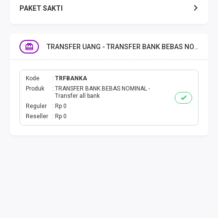
PAKET SAKTI
TELPON & SMS
TRANSFER UANG - TRANSFER BANK BEBAS NOMINAL
EMONEY
PAKET SAKTI ALL OPT
Kode
TRFBANKA
Produk
TRANSFER BANK BEBAS NOMINAL -
Transfer all bank
TELEPON & SMS
Reguler
Rp 0
Reseller
Rp 0
PAKET SMS
AKTIVASI PAKET
VOUCHER DATA
VOUCHER TV