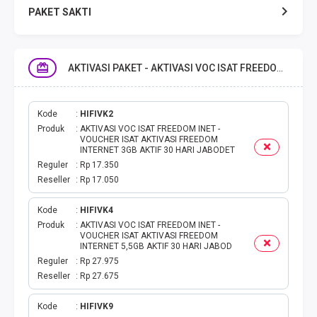
PAKET SAKTI
TELPON & SMS
AKTIVASI PAKET - AKTIVASI VOC ISAT FREEDOM INET
EMONEY
PAKET SAKTI ALL OPT
Kode
HIFIVK2
Produk
AKTIVASI VOC ISAT FREEDOM INET -
VOUCHER ISAT AKTIVASI FREEDOM
TELEPON & SMS
INTERNET 3GB AKTIF 30 HARI JABODET
Reguler
Rp 17.350
Reseller
Rp 17.050
PAKET SMS
Kode
HIFIVK4
AKTIVASI PAKET
Produk
AKTIVASI VOC ISAT FREEDOM INET -
VOUCHER ISAT AKTIVASI FREEDOM
INTERNET 5,5GB AKTIF 30 HARI JABOD
VOUCHER DATA
Reguler
Rp 27.975
Reseller
Rp 27.675
VOUCHER TV
Kode
HIFIVK9