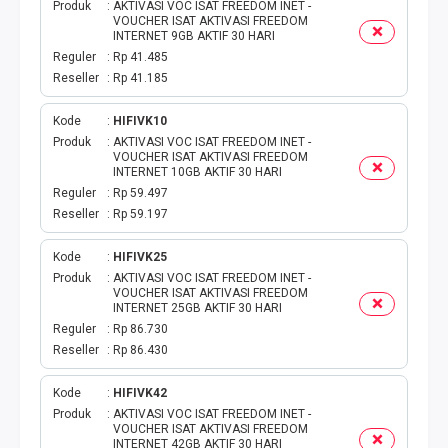
TOKEN PLN
Produk
AKTIVASI VOC ISAT FREEDOM INET -
VOUCHER ISAT AKTIVASI FREEDOM
INTERNET 9GB AKTIF 30 HARI
ISI ULANG GAME
Reguler
Rp 41.485
Reseller
Rp 41.185
TAG PLN
Kode
HIFIVK10
Produk
AKTIVASI VOC ISAT FREEDOM INET -
TAG PDAM
VOUCHER ISAT AKTIVASI FREEDOM
INTERNET 10GB AKTIF 30 HARI
TAG BPJS
Reguler
Rp 59.497
Reseller
Rp 59.197
TAG TELKOM
Kode
HIFIVK25
Produk
AKTIVASI VOC ISAT FREEDOM INET -
HP PASCA
VOUCHER ISAT AKTIVASI FREEDOM
INTERNET 25GB AKTIF 30 HARI
Reguler
Rp 86.730
TAG TV PASCABAYAR
Reseller
Rp 86.430
TAG CICILAN
Kode
HIFIVK42
Produk
AKTIVASI VOC ISAT FREEDOM INET -
VOUCHER ISAT AKTIVASI FREEDOM
TAG FINANCE
INTERNET 42GB AKTIF 30 HARI