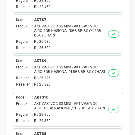
Reguler
Rp 22.860
Reseller
Rp 22.460
TAG KREDIT
Kode
AKTS7
TAG PBB
Produk
AKTIVASI VOC SS MINI - AKTIVASI VOC
AIGO 5GB NASIONAL/8GB BB BOY/12GB
BBOY 5HARI
TAG PGN & PERTAGAS
Reguler
Rp 26.030
Reseller
Rp 25.630
VA BEBAS NOMINAL
Kode
AKTS9
Produk
AKTIVASI VOC SS MINI - AKTIVASI VOC
TRANSFER UANG
AIGO 3GB NASIONAL/4.5GB BB BOY 7HARI
Reguler
Rp 26.226
VA NOMINAL
Reseller
Rp 25.826
BEBAS NOMINAL
Kode
AKTS10
Produk
AKTIVASI VOC SS MINI - AKTIVASI VOC
AIGO 4.5GB NASIONAL/7GB BB BOY 7HARI
E WALLET BEBAS NOMINAL
Reguler
Rp 29.950
Reseller
Rp 29.550
Kode
AKTS8