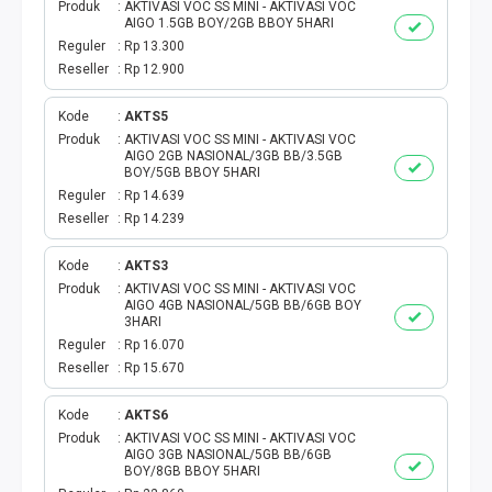
TOKEN PLN
Produk
AKTIVASI VOC SS MINI - AKTIVASI VOC
AIGO 1.5GB BOY/2GB BBOY 5HARI
Reguler
Rp 13.300
ISI ULANG GAME
Reseller
Rp 12.900
TAG PLN
Kode
AKTS5
Produk
AKTIVASI VOC SS MINI - AKTIVASI VOC
AIGO 2GB NASIONAL/3GB BB/3.5GB
TAG PDAM
BOY/5GB BBOY 5HARI
Reguler
Rp 14.639
TAG BPJS
Reseller
Rp 14.239
TAG TELKOM
Kode
AKTS3
Produk
AKTIVASI VOC SS MINI - AKTIVASI VOC
AIGO 4GB NASIONAL/5GB BB/6GB BOY
HP PASCA
3HARI
Reguler
Rp 16.070
Reseller
Rp 15.670
TAG TV PASCABAYAR
Kode
AKTS6
TAG CICILAN
Produk
AKTIVASI VOC SS MINI - AKTIVASI VOC
AIGO 3GB NASIONAL/5GB BB/6GB
BOY/8GB BBOY 5HARI
TAG FINANCE