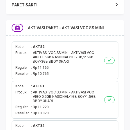
PAKET SAKTI
TELPON & SMS
AKTIVASI PAKET - AKTIVASI VOC SS MINI
EMONEY
PAKET SAKTI ALL OPT
Kode
AKTS2
Produk
AKTIVASI VOC SS MINI - AKTIVASI VOC
AIGO 1.5GB NASIONAL/2GB BB/2.5GB
TELEPON & SMS
BOY/3GB BBOY 3HARI
Reguler
Rp 11.165
Reseller
Rp 10.765
PAKET SMS
Kode
AKTS1
AKTIVASI PAKET
Produk
AKTIVASI VOC SS MINI - AKTIVASI VOC
AIGO 0.5GB NASIONAL/1GB BOY/1.5GB
BBOY 3HARI
VOUCHER DATA
Reguler
Rp 11.220
Reseller
Rp 10.820
VOUCHER TV
Kode
AKTS4