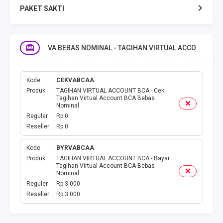
PAKET SAKTI
TELPON & SMS
VA BEBAS NOMINAL - TAGIHAN VIRTUAL ACCOUNT BCA
EMONEY
PAKET SAKTI ALL OPT
Kode
CEKVABCAA
Produk
TAGIHAN VIRTUAL ACCOUNT BCA - Cek
Tagihan Virtual Account BCA Bebas
TELEPON & SMS
Nominal
Reguler
Rp 0
Reseller
Rp 0
PAKET SMS
Kode
BYRVABCAA
AKTIVASI PAKET
Produk
TAGIHAN VIRTUAL ACCOUNT BCA - Bayar
Tagihan Virtual Account BCA Bebas
Nominal
VOUCHER DATA
Reguler
Rp 3.000
Reseller
Rp 3.000
VOUCHER TV