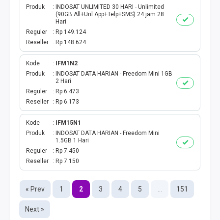
Produk
INDOSAT UNLIMITED 30 HARI - Unlimited
(90GB All+Unl App+Telp+SMS) 24 jam 28
Hari
Reguler
Rp 149.124
Reseller
Rp 148.624
Kode
IFM1N2
Produk
INDOSAT DATA HARIAN - Freedom Mini 1GB
2 Hari
Reguler
Rp 6.473
Reseller
Rp 6.173
Kode
IFM15N1
Produk
INDOSAT DATA HARIAN - Freedom Mini
1.5GB 1 Hari
Reguler
Rp 7.450
Reseller
Rp 7.150
« Prev
1
2
3
4
5
...
151
Next »