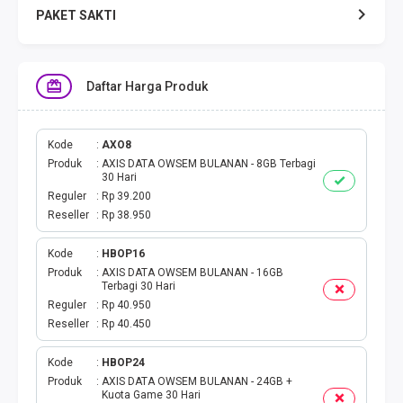
PAKET SAKTI
TELPON & SMS
Daftar Harga Produk
EMONEY
PAKET SAKTI ALL OPT
Kode
AXO8
Produk
AXIS DATA OWSEM BULANAN - 8GB Terbagi
30 Hari
TELEPON & SMS
Reguler
Rp 39.200
Reseller
Rp 38.950
PAKET SMS
Kode
HBOP16
Produk
AXIS DATA OWSEM BULANAN - 16GB
AKTIVASI PAKET
Terbagi 30 Hari
Reguler
Rp 40.950
VOUCHER DATA
Reseller
Rp 40.450
VOUCHER TV
Kode
HBOP24
Produk
AXIS DATA OWSEM BULANAN - 24GB +
Kuota Game 30 Hari