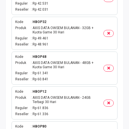
TOKEN PLN
Reguler
Rp 42.531
Reseller
Rp 42.031
ISI ULANG GAME
Kode
HBOP32
TAG PLN
Produk
AXIS DATA OWSEM BULANAN - 32GB +
Kuota Game 30 Hari
Reguler
Rp 49.461
TAG PDAM
Reseller
Rp 48.961
TAG BPJS
Kode
HBOP48
Produk
AXIS DATA OWSEM BULANAN - 48GB +
Kuota Game 30 Hari
TAG TELKOM
Reguler
Rp 61.341
Reseller
Rp 60.841
HP PASCA
Kode
HBOP12
TAG TV PASCABAYAR
Produk
AXIS DATA OWSEM BULANAN - 24GB
Terbagi 30 Hari
Reguler
Rp 61.836
TAG CICILAN
Reseller
Rp 61.336
TAG FINANCE
Kode
HBOP80