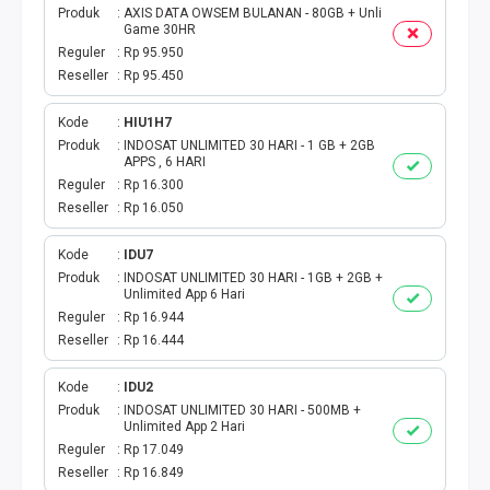
Produk
AXIS DATA OWSEM BULANAN - 80GB + Unli
Game 30HR
TAG KREDIT
Reguler
Rp 95.950
Reseller
Rp 95.450
TAG PBB
Kode
HIU1H7
TAG PGN & PERTAGAS
Produk
INDOSAT UNLIMITED 30 HARI - 1 GB + 2GB
APPS , 6 HARI
Reguler
Rp 16.300
VA BEBAS NOMINAL
Reseller
Rp 16.050
TRANSFER UANG
Kode
IDU7
Produk
INDOSAT UNLIMITED 30 HARI - 1GB + 2GB +
Unlimited App 6 Hari
VA NOMINAL
Reguler
Rp 16.944
Reseller
Rp 16.444
BEBAS NOMINAL
Kode
IDU2
E WALLET BEBAS NOMINAL
Produk
INDOSAT UNLIMITED 30 HARI - 500MB +
Unlimited App 2 Hari
Reguler
Rp 17.049
Reseller
Rp 16.849