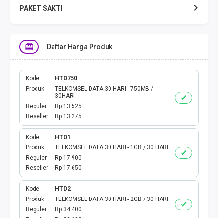
PAKET SAKTI
TELPON & SMS
Daftar Harga Produk
EMONEY
PAKET SAKTI ALL OPT
Kode
HTD750
Produk
TELKOMSEL DATA 30 HARI - 750MB /
30HARI
TELEPON & SMS
Reguler
Rp 13.525
Reseller
Rp 13.275
PAKET SMS
Kode
HTD1
Produk
TELKOMSEL DATA 30 HARI - 1GB / 30 HARI
AKTIVASI PAKET
Reguler
Rp 17.900
Reseller
Rp 17.650
VOUCHER DATA
Kode
HTD2
VOUCHER TV
Produk
TELKOMSEL DATA 30 HARI - 2GB / 30 HARI
Reguler
Rp 34.400