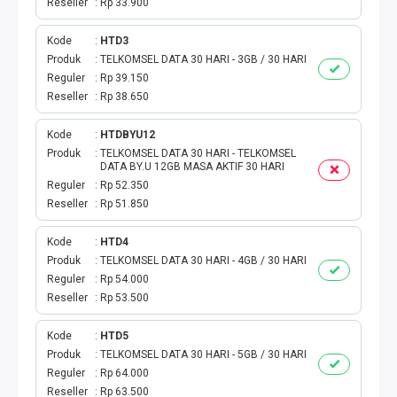
TOKEN PLN
Reseller
Rp 33.900
Kode
HTD3
ISI ULANG GAME
Produk
TELKOMSEL DATA 30 HARI - 3GB / 30 HARI
Reguler
Rp 39.150
TAG PLN
Reseller
Rp 38.650
TAG PDAM
Kode
HTDBYU12
Produk
TELKOMSEL DATA 30 HARI - TELKOMSEL
DATA BY.U 12GB MASA AKTIF 30 HARI
TAG BPJS
Reguler
Rp 52.350
Reseller
Rp 51.850
TAG TELKOM
Kode
HTD4
HP PASCA
Produk
TELKOMSEL DATA 30 HARI - 4GB / 30 HARI
Reguler
Rp 54.000
TAG TV PASCABAYAR
Reseller
Rp 53.500
Kode
HTD5
TAG CICILAN
Produk
TELKOMSEL DATA 30 HARI - 5GB / 30 HARI
Reguler
Rp 64.000
TAG FINANCE
Reseller
Rp 63.500