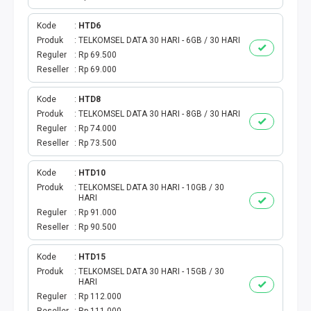
TAG KREDIT
Kode
HTD6
Produk
TELKOMSEL DATA 30 HARI - 6GB / 30 HARI
Reguler
Rp 69.500
TAG PBB
Reseller
Rp 69.000
TAG PGN & PERTAGAS
Kode
HTD8
Produk
TELKOMSEL DATA 30 HARI - 8GB / 30 HARI
VA BEBAS NOMINAL
Reguler
Rp 74.000
Reseller
Rp 73.500
TRANSFER UANG
Kode
HTD10
Produk
TELKOMSEL DATA 30 HARI - 10GB / 30
VA NOMINAL
HARI
Reguler
Rp 91.000
BEBAS NOMINAL
Reseller
Rp 90.500
E WALLET BEBAS NOMINAL
Kode
HTD15
Produk
TELKOMSEL DATA 30 HARI - 15GB / 30
HARI
Reguler
Rp 112.000